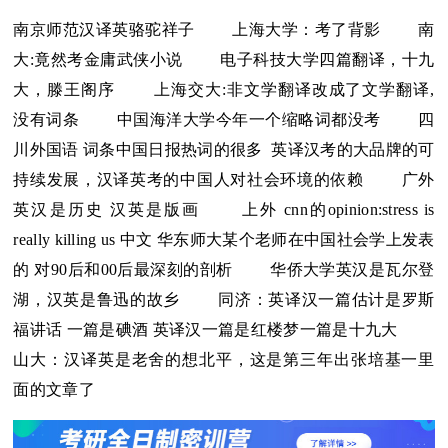
南京师范汉译英骆驼祥子
上海大学：考了背影
南
大:竟然考金庸武侠小说
电子科技大学四篇翻译，十九
大，滕王阁序
上海交大:非文学翻译改成了文学翻译,
没有词条
中国海洋大学今年一个缩略词都没考
四
川外国语 词条中国日报热词的很多 英译汉考的大品牌的可
持续发展，汉译英考的中国人对社会环境的依赖
广外
英汉是历史 汉英是版画
上外 cnn的opinion:stress is
really killing us 中文 华东师大某个老师在中国社会学上发表
的 对90后和00后最深刻的剖析
华侨大学英汉是瓦尔登
湖，汉英是鲁迅的故乡
同济：英译汉一篇估计是罗斯
福讲话 一篇是碘酒 英译汉一篇是红楼梦一篇是十九大
山大：汉译英是老舍的想北平，这是第三年出张培基一里
面的文章了