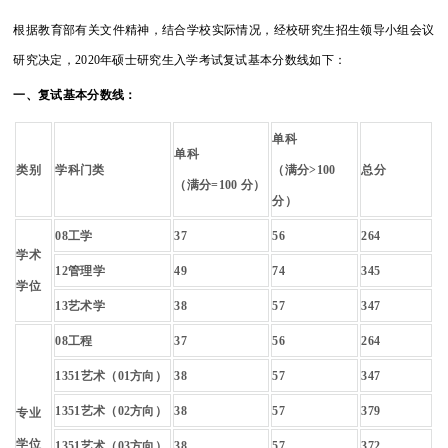
根据教育部有关文件精神，结合学校实际情况，经校研究生招生领导小组会议
研究决定，2020年硕士研究生入学考试复试基本分数线如下：
一、复试基本分数线：
单科
单科
类别
学科门类
（满分>100
总分
（满分=100 分）
分）
08
工学
37
56
264
学术
12
管理学
49
74
345
学位
13
艺术学
38
57
347
08
工程
37
56
264
1351
艺术（01方向）
38
57
347
1351
艺术（02方向）
38
57
379
专业
学位
1351
艺术（03方向）
38
57
372