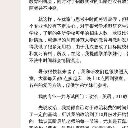
教育的机会，同时对于招教就业的出路也没有放
两者并不冲突。
就这样，在犹豫与思考中时间将近暑假，但
个专业也没有下定决心，对于报考学术型研究生
学校，了解的各所学校每年的招生人数，录取比
际情况，就选择的河南师范大学的教育与教师发
得我做了很多无用功，由于几次更改了目标院校
和复习资料，所以，在此，我提醒学弟学妹们，
不决中时间就会悄悄流走。
暑假很快就来临了，我和研友们也很快进
室。大家每天都6点多起床，晚上10点回到寝室
各科的复习方法，仅供学弟学妹们参考。
我的专业一共考试四门：政治，英语，311
先说政治，我觉得自己对于政治花费的时间
了一定的基础，所以我的政治到了10月份才开
的，我认真听启航老师的每一节课，尤其是石磊老