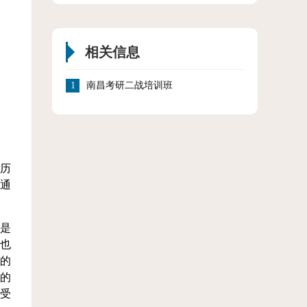
相关信息
1
南昌考研二战培训班
历
通
是
也
的
的
受