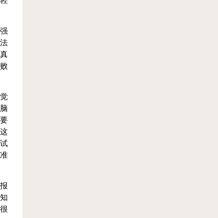
我轻
强
法
真
败
要觉
脑
要
这
试
准
报
知
很