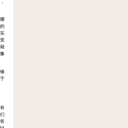
，
哪
的
实
觉
籍
豫
修
对于
有
我们
析答