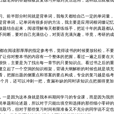
将石磊老师的答题模板反复练习并做到灵活运用，这样政治就被
习。前半部分时间就是背单词，我每天都给自己一定的单词量，
是背单词，记单词有很多好的方法，我主要是应用词根词缀记忆
做题结合起来，阅读理解每天都要练练手，把近十年的真题都认
不间断，要对自己充满信心，对英语充满兴趣，毕竟，考研的成
们都在阅读那厚厚的指定参考书，觉得读书的时候要放轻松，不
了让你对整本书的内容有一个整体的把握，看过一遍之后要在大
很快，主要是为了找出每一章节的只要知识点。看过书之后的重
建立起了一个空洞的知识框架，背诵大纲解析的时候也就是填充
看，把握出题的侧重点和答案的要点构成，专业的复习越是临考
一个月，还可以冲刺一把，查漏补缺的同时讲知识点把握得更加
，一是因为这本身就是我本科期间学习的专业课，而是因为我所
简单题和论述题，所以对于只能出填空和选择的那些细小零碎的
机取巧，但对于那些复习时间有限准备又不充分的同学说不定也