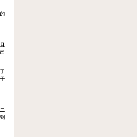
的
且
己
了
干
二
到