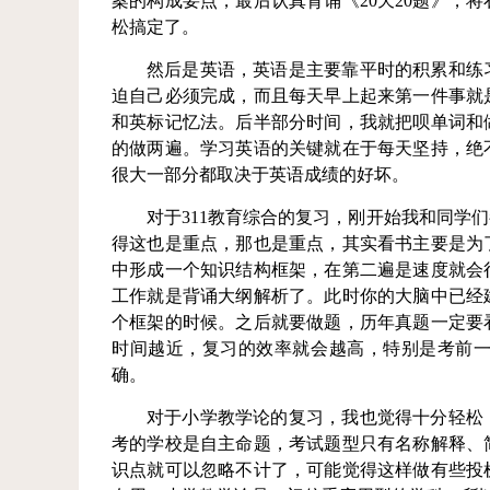
案的构成要点，最后认真背诵《20天20题》，
松搞定了。
然后是英语，英语是主要靠平时的积累和练
迫自己必须完成，而且每天早上起来第一件事就
和英标记忆法。后半部分时间，我就把呗单词和
的做两遍。学习英语的关键就在于每天坚持，绝
很大一部分都取决于英语成绩的好坏。
对于311教育综合的复习，刚开始我和同学
得这也是重点，那也是重点，其实看书主要是为
中形成一个知识结构框架，在第二遍是速度就会
工作就是背诵大纲解析了。此时你的大脑中已经
个框架的时候。之后就要做题，历年真题一定要
时间越近，复习的效率就会越高，特别是考前
确。
对于小学教学论的复习，我也觉得十分轻松
考的学校是自主命题，考试题型只有名称解释、
识点就可以忽略不计了，可能觉得这样做有些投