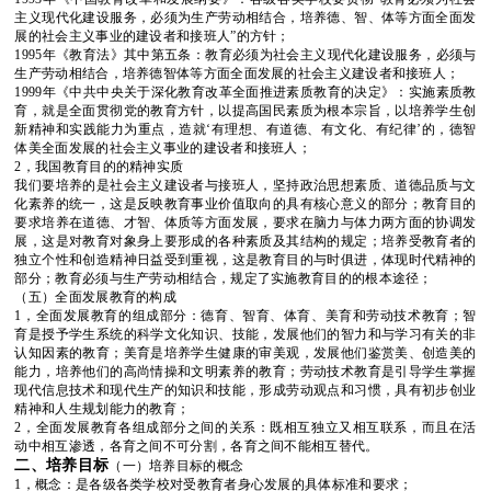
主义现代化建设服务，必须为生产劳动相结合，培养德、智、体等方面全面发
展的社会主义事业的建设者和接班人
”
的方针；
1995
年《教育法》其中第五条：教育必须为社会主义现代化建设服务，必须与
生产劳动相结合，培养德智体等方面全面发展的社会主义建设者和接班人；
1999
年《中共中央关于深化教育改革全面推进素质教育的决定》：实施素质教
育，就是全面贯彻党的教育方针，以提高国民素质为根本宗旨，以培养学生创
新精神和实践能力为重点，造就
‘
有理想、有道德、有文化、有纪律
’
的，德智
体美全面发展的社会主义事业的建设者和接班人；
2
，我国教育目的的精神实质
我们要培养的是社会主义建设者与接班人，坚持政治思想素质、道德品质与文
化素养的统一，这是反映教育事业价值取向的具有核心意义的部分；教育目的
要求培养在道德、才智、体质等方面发展，要求在脑力与体力两方面的协调发
展，这是对教育对象身上要形成的各种素质及其结构的规定；培养受教育者的
独立个性和创造精神日益受到重视，这是教育目的与时俱进，体现时代精神的
部分；教育必须与生产劳动相结合，规定了实施教育目的的根本途径；
（五）全面发展教育的构成
1
，全面发展教育的组成部分：德育、智育、体育、美育和劳动技术教育；智
育是授予学生系统的科学文化知识、技能，发展他们的智力和与学习有关的非
认知因素的教育；美育是培养学生健康的审美观，发展他们鉴赏美、创造美的
能力，培养他们的高尚情操和文明素养的教育；劳动技术教育是引导学生掌握
现代信息技术和现代生产的知识和技能，形成劳动观点和习惯，具有初步创业
精神和人生规划能力的教育；
2
，全面发展教育各组成部分之间的关系：既相互独立又相互联系，而且在活
动中相互渗透，各育之间不可分割，各育之间不能相互替代。
二、培养目标
（一）培养目标的概念
1
，概念：是各级各类学校对受教育者身心发展的具体标准和要求；