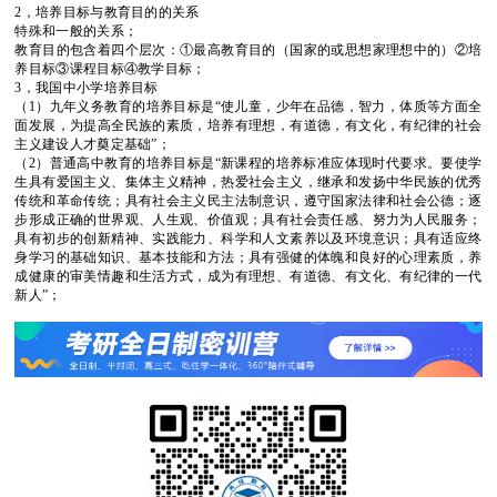
2
，培养目标与教育目的的关系
特殊和一般的关系；
教育目的包含着四个层次：①最高教育目的（国家的或思想家理想中的）②培
养目标③课程目标④教学目标；
3
，我国中小学培养目标
（
1
）九年义务教育的培养目标是
“
使儿童，少年在品德，智力，体质等方面全
面发展，为提高全民族的素质，培养有理想，有道德，有文化，有纪律的社会
主义建设人才奠定基础
”
；
（
2
）普通高中教育的培养目标是
“
新课程的培养标准应体现时代要求。要使学
生具有爱国主义、集体主义精神，热爱社会主义，继承和发扬中华民族的优秀
传统和革命传统；具有社会主义民主法制意识，遵守国家法律和社会公德；逐
步形成正确的世界观、人生观、价值观；具有社会责任感、努力为人民服务；
具有初步的创新精神、实践能力、科学和人文素养以及环境意识；具有适应终
身学习的基础知识、基本技能和方法；具有强健的体魄和良好的心理素质，养
成健康的审美情趣和生活方式，成为有理想、有道德、有文化、有纪律的一代
新人
”
；