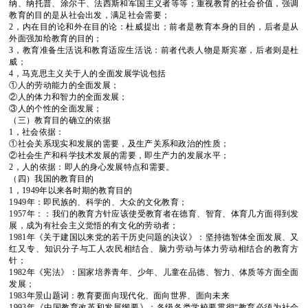
纳、纳托普、涂尔干、法西斯和军国主义者等等；重视教育的社会价值，强调
教育的目的是从社会出发，满足社会需要；
2
，内在目的论和外在目的论：杜威提出；前者是教育本身的目的，后者是从
外面强加给教育的目的；
3
，教育准备生活说和教育适应生活说：前者代表人物是斯宾塞，后者则是杜
威；
4
，马克思主义关于人的全面发展学说包括
①人的劳动能力的全面发展；
②人的体力和智力的全面发展；
③人的个性的全面发展；
（三）教育目的确立的依据
1
，社会依据：
①社会关系现实和发展的需要，及生产关系和政治的性质；
②社会生产和科学技术发展的需要，即生产力的发展水平；
2
，人的依据：即人的身心发展特点和需要。
（四）我国的教育目的
1
，
1949
年以来各时期的教育目的
1949
年：即民族的、科学的、大众的文化教育；
1957
年：：我们的教育方针应该使受教育者在德育、智育、体育几方面得到发
展，成为有社会主义觉悟的有文化的劳动者；
1981
年《关于建国以来党的若干历史问题的决议》：坚持德智体全面发展、又
红又专、知识分子与工人农民相结合、脑力劳动与体力劳动相结合的教育方
针；
1982
年《宪法》：国家培养青年、少年、儿童在品德、智力、体质等方面全面
发展；
1983
年景山题词：教育要面向现代化、面向世界、面向未来
1993
年《中国教育改革和发展纲要》：各级各类学校要贯彻
“
教育必须为社会