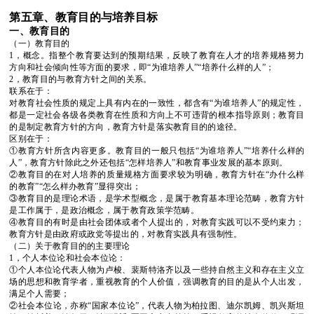
第五章、教育目的与培养目标
一、教育目的
（一）教育目的
1
，概念。指整个教育要达到的预期结果，反映了教育在人才的培养规格努力
方向和社会倾向性等方面的要求，即
“
为谁培养人
”“
培养什么样的人
”
；
2
，教育目的与教育方针之间的关系。
联系在于：
对教育社会性质的规定上具有内在的一致性，都含有
“
为谁培养人
”
的规定性，
都是一定社会各级各类教育在性质和方向上不可违背的根本指导原则；教育目
的是制定教育方针的方向，教育方针是落实教育目的的途径。
区别在于：
①教育方针所含内容更多。教育目的一般只包括
“
为谁培养人
”“
培养什么样的
人
”
，教育方针除此之外还包括
“
怎样培养人
”
和教育事业发展的基本原则。
②教育目的在对人培养的质量规格方面要求较为明确，教育方针在
“
办什么样
的教育
”“
怎么样办教育
”
显得突出；
③教育目的是理论术语，是学术型概念，是属于教育基本理论范畴，教育方针
是工作属于，是政治概念，属于教育政策学范畴。
④教育目的有时是由社会团体或者个人提出的，对教育实践可以不受约束力；
教育方针是由政府或政党等提出的，对教育实践具有强制性。
（二）关于教育目的的主要理论
1
，个人本位论和社会本位论：
①个人本位论代表人物为卢梭、裴斯特洛齐以及一些持自然主义和存在主义立
场的思想和教育学者，重视教育的个人价值，强调教育的目的是从个人出发，
满足个人需要；
②社会本位论，亦称
“
国家本位论
”
，代表人物为柏拉图、迪尔凯姆、凯兴斯坦