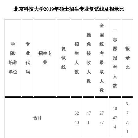
北京科技大学2019年硕士招生专业复试线及报录比
全
一
推
国
志
学
专
招
免
统
复
愿
报
院/
业
招生专
生
接
考
试
报
录
培养
代
业
人
收
录
线
考
比
单位
码
数
人
取
人
数
人
数
数
3.
10
32
47
27
7
合计
47
48
1
77
7:
4
1