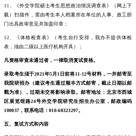
11、《外交学院硕士考生思想政治情况调查表》（网上下
载）扫描件，需由考生本人档案所在单位的人事、政工部
门出具政审意见并加盖印章；
12、《体格检查表》（考生自行安排，我办不提供体检
表，须由二级以上医疗机构开具）；
凡资格审查未通过者，一律取消复试资格。
录取
考生须于202
1
年
5
月1日前将
11-12号材料
，一并邮寄至
我院研招办（建议考生通过顺丰方式邮寄，截止日期以邮
戳为准），过期未交将影响录取。邮寄地址：北京市
西城
区展览馆路24号外交
学院研究生招生办公室，邮政编码
100
037
，联系电话：010-
68323297。
五、复试方式和内容