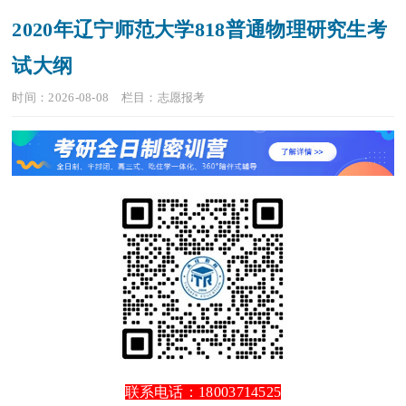
2020年辽宁师范大学818普通物理研究生考
试大纲
时间：2026-08-08
栏目：
志愿报考
联系电话：18003714525