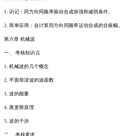
1. 识记：同方向同频率振动合成加强和减弱条件。
2. 简单应用：会计算同方向同频率运动合成的合振幅。
第六章 机械波
一、 考核知识点
1. 机械波的几个概念
2. 平面简谐波的波函数
3. 波的能量
4. 惠更斯原理
5. 波的干涉
二、 考核要求