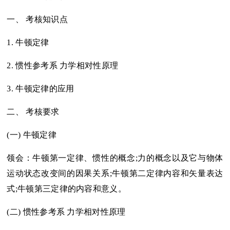
一、 考核知识点
1. 牛顿定律
2. 惯性参考系 力学相对性原理
3. 牛顿定律的应用
二、 考核要求
(一) 牛顿定律
领会：牛顿第一定律、惯性的概念;力的概念以及它与物体
运动状态改变间的因果关系;牛顿第二定律内容和矢量表达
式;牛顿第三定律的内容和意义。
(二) 惯性参考系 力学相对性原理