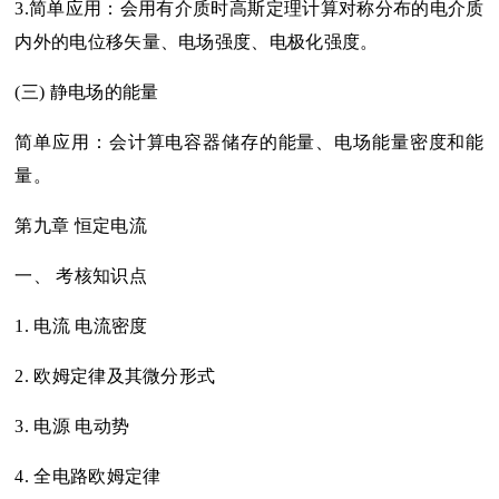
3.简单应用：会用有介质时高斯定理计算对称分布的电介质
内外的电位移矢量、电场强度、电极化强度。
(三) 静电场的能量
简单应用：会计算电容器储存的能量、电场能量密度和能
量。
第九章 恒定电流
一、 考核知识点
1. 电流 电流密度
2. 欧姆定律及其微分形式
3. 电源 电动势
4. 全电路欧姆定律