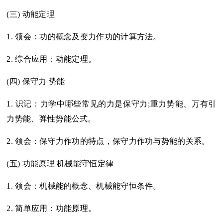
(三) 动能定理
1. 领会：功的概念及变力作功的计算方法。
2. 综合应用：动能定理。
(四) 保守力 势能
1. 识记：力学中哪些常见的力是保守力;重力势能、万有引
力势能、弹性势能公式。
2. 领会：保守力作功的特点，保守力作功与势能的关系。
(五) 功能原理 机械能守恒定律
1. 领会：机械能的概念、机械能守恒条件。
2. 简单应用：功能原理。