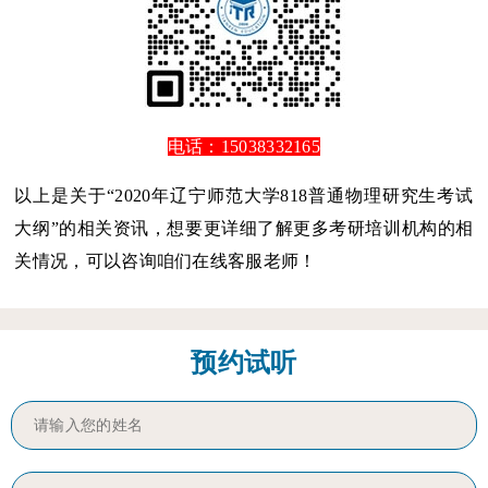
电话：15038332165
以上是关于“2020年辽宁师范大学818普通物理研究生考试
大纲”的相关资讯，想要更详细了解更多考研培训机构的相
关情况，可以咨询咱们在线客服老师！
预约试听