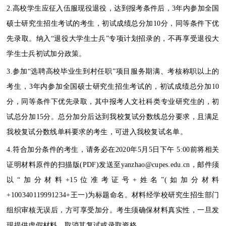
2.高校学生应征入伍服现役退役，达到报考条件后，3年内参加全国
硕士研究生招生考试的考生，初试成绩总分加10分，同等条件下优
先录取。纳入“退役大学生士兵”专项计划招录的，不再享受退役大
学生士兵初试加分政策。
3.参加“选聘高校毕业生到村任职”项目服务期满、考核称职以上的
考生，3年内参加全国硕士研究生招生考试的，初试成绩总分加10
分，同等条件下优先录取，其中报考人文社科类专业研究生的，初
试总分加15分。总分加分后达到我校复试分数线总分要求，且满足
我校复试分数线单科要求的考生，可进入我校复试名单。
4.符合加分条件的考生，请务必在2020年5月5日下午 5:00前将相关
证明材料原件的扫描版(PDF)发送至yanzhao@cupes.edu.cn，邮件须
以“加分材料+15位准考证号+姓名”(如加分材料
+100340119991234+王一)为标题命名。材料经学校研究生招生部门
组织审核无误后，方可享受加分。考生须确保材料真实性，一旦发
现提供虚假材料，取消其复试或录取资格。